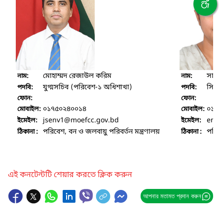
মোহাম্মদ রেজাউল করিম
সাবর
নাম:
নাম:
যুগ্মসচিব (পরিবেশ-১ অধিশাখা)
সিনি
পদবি:
পদবি:
ফোন:
ফোন:
০১৭৫০২৪০০১৪
০১৮
মোবাইল:
মোবাইল:
jsenv1
@moefcc.gov.bd
env
ইমেইল:
ইমেইল:
পরিবেশ, বন ও জলবায়ু পরিবর্তন মন্ত্রণালয়
পরিব
ঠিকানা :
ঠিকানা :
এই কনটেন্টটি শেয়ার করতে ক্লিক করুন
আপনার মতামত প্রদান করুন