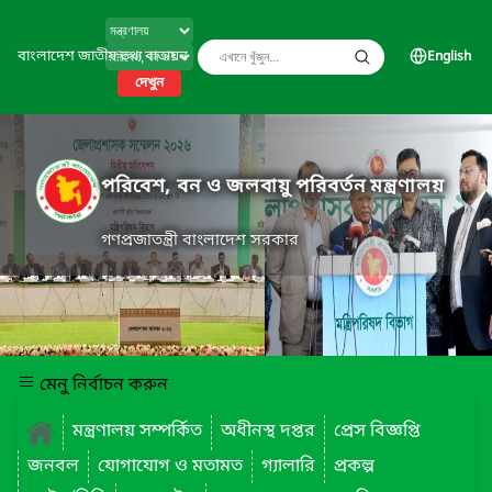
বাংলাদেশ জাতীয় তথ্য বাতায়ন
English
দেখুন
পরিবেশ, বন ও জলবায়ু পরিবর্তন মন্ত্রণালয়
গণপ্রজাতন্ত্রী বাংলাদেশ সরকার
মেনু নির্বাচন করুন
মন্ত্রণালয় সম্পর্কিত
অধীনস্থ দপ্তর
প্রেস বিজ্ঞপ্তি
জনবল
যোগাযোগ ও মতামত
গ্যালারি
প্রকল্প