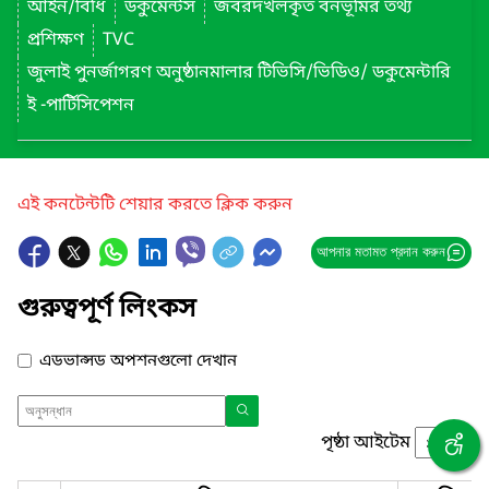
আইন/বিধি
ডকুমেন্টস
জবরদখলকৃত বনভূমির তথ্য
প্রশিক্ষণ
TVC
জুলাই পুনর্জাগরণ অনুষ্ঠানমালার টিভিসি/ভিডিও/ ডকুমেন্টারি
ই -পার্টিসিপেশন
এই কনটেন্টটি শেয়ার করতে ক্লিক করুন
আপনার মতামত প্রদান করুন
গুরুত্বপূর্ণ লিংকস
এডভান্সড অপশনগুলো দেখান
পৃষ্ঠা আইটেম