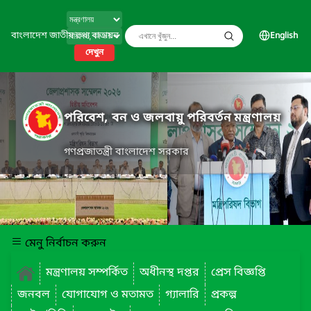
বাংলাদেশ জাতীয় তথ্য বাতায়ন
English
দেখুন
পরিবেশ, বন ও জলবায়ু পরিবর্তন মন্ত্রণালয়
গণপ্রজাতন্ত্রী বাংলাদেশ সরকার
মেনু নির্বাচন করুন
মন্ত্রণালয় সম্পর্কিত
অধীনস্থ দপ্তর
প্রেস বিজ্ঞপ্তি
জনবল
যোগাযোগ ও মতামত
গ্যালারি
প্রকল্প