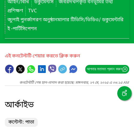
আইন/বিধি
ডকুমেন্টস
জবরদখলকৃত বনভূমির তথ্য
প্রশিক্ষণ
TVC
জুলাই পুনর্জাগরণ অনুষ্ঠানমালার টিভিসি/ভিডিও/ ডকুমেন্টারি
ই -পার্টিসিপেশন
এই কনটেন্টটি শেয়ার করতে ক্লিক করুন
আপনার মতামত প্রদান করুন
কনটেন্টটি শেষ হাল-নাগাদ করা হয়েছে: মঙ্গলবার, ২৭ মে, ২০২৫ এ ০৬:১৫ AM
আর্কাইভ
কন্টেন্ট: পাতা