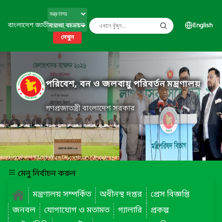
বাংলাদেশ জাতীয় তথ্য বাতায়ন
English
দেখুন
পরিবেশ, বন ও জলবায়ু পরিবর্তন মন্ত্রণালয়
গণপ্রজাতন্ত্রী বাংলাদেশ সরকার
মেনু নির্বাচন করুন
মন্ত্রণালয় সম্পর্কিত
অধীনস্থ দপ্তর
প্রেস বিজ্ঞপ্তি
জনবল
যোগাযোগ ও মতামত
গ্যালারি
প্রকল্প