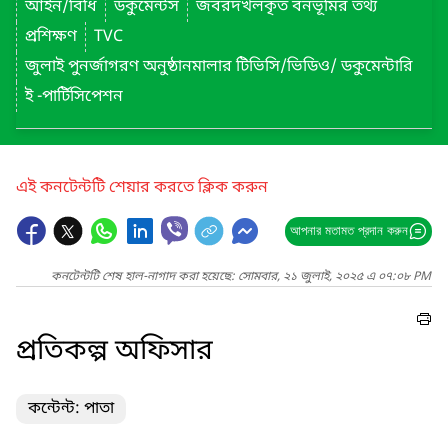
আইন/বিধি
ডকুমেন্টস
জবরদখলকৃত বনভূমির তথ্য
প্রশিক্ষণ
TVC
জুলাই পুনর্জাগরণ অনুষ্ঠানমালার টিভিসি/ভিডিও/ ডকুমেন্টারি
ই -পার্টিসিপেশন
এই কনটেন্টটি শেয়ার করতে ক্লিক করুন
আপনার মতামত প্রদান করুন
কনটেন্টটি শেষ হাল-নাগাদ করা হয়েছে: সোমবার, ২১ জুলাই, ২০২৫ এ ০৭:০৮ PM
প্রতিকল্প অফিসার
কন্টেন্ট: পাতা