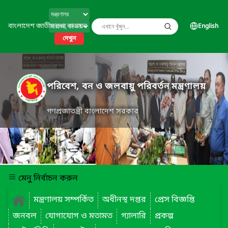
বাংলাদেশ জাতীয় তথ্য বাতায়ন
English
দেখুন
পরিবেশ, বন ও জলবায়ু পরিবর্তন মন্ত্রণালয়
গণপ্রজাতন্ত্রী বাংলাদেশ সরকার
মেনু নির্বাচন করুন
মন্ত্রণালয় সম্পর্কিত
অধীনস্থ দপ্তর
প্রেস বিজ্ঞপ্তি
জনবল
যোগাযোগ ও মতামত
গ্যালারি
প্রকল্প