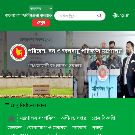
বাংলাদেশ জাতীয় তথ্য বাতায়ন
English
দেখুন
পরিবেশ, বন ও জলবায়ু পরিবর্তন মন্ত্রণালয়
গণপ্রজাতন্ত্রী বাংলাদেশ সরকার
মেনু নির্বাচন করুন
মন্ত্রণালয় সম্পর্কিত
অধীনস্থ দপ্তর
প্রেস বিজ্ঞপ্তি
জনবল
যোগাযোগ ও মতামত
গ্যালারি
প্রকল্প