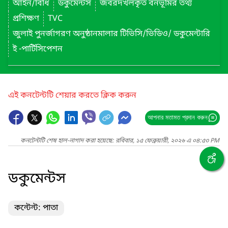
আইন/বিধি
ডকুমেন্টস
জবরদখলকৃত বনভূমির তথ্য
প্রশিক্ষণ
TVC
জুলাই পুনর্জাগরণ অনুষ্ঠানমালার টিভিসি/ভিডিও/ ডকুমেন্টারি
ই -পার্টিসিপেশন
এই কনটেন্টটি শেয়ার করতে ক্লিক করুন
আপনার মতামত প্রদান করুন
কনটেন্টটি শেষ হাল-নাগাদ করা হয়েছে: রবিবার, ১৫ ফেব্রুয়ারী, ২০২৬ এ ০৪:৫৩ PM
ডকুমেন্টস
কন্টেন্ট: পাতা