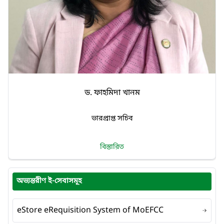
ড. ফাহমিদা খানম
ভারপ্রাপ্ত সচিব
বিস্তারিত
অভ্যন্তরীণ ই-সেবাসমূহ
eStore eRequisition System of MoEFCC