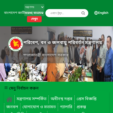
বাংলাদেশ জাতীয় তথ্য বাতায়ন
English
দেখুন
পরিবেশ, বন ও জলবায়ু পরিবর্তন মন্ত্রণালয়
গণপ্রজাতন্ত্রী বাংলাদেশ সরকার
মেনু নির্বাচন করুন
মন্ত্রণালয় সম্পর্কিত
অধীনস্থ দপ্তর
প্রেস বিজ্ঞপ্তি
জনবল
যোগাযোগ ও মতামত
গ্যালারি
প্রকল্প