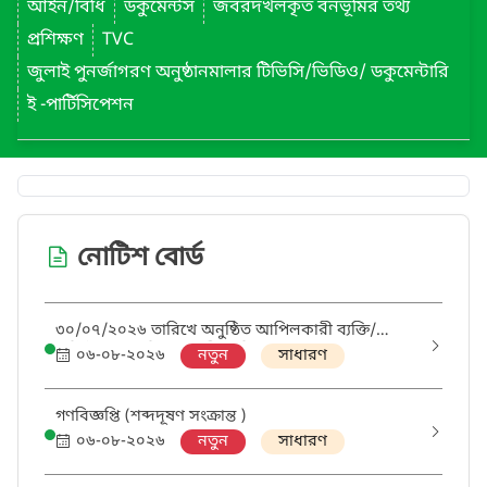
আইন/বিধি
ডকুমেন্টস
জবরদখলকৃত বনভূমির তথ্য
প্রশিক্ষণ
TVC
জুলাই পুনর্জাগরণ অনুষ্ঠানমালার টিভিসি/ভিডিও/ ডকুমেন্টারি
ই -পার্টিসিপেশন
নোটিশ বোর্ড
৩০/০৭/২০২৬ তারিখে অনুষ্ঠিত আপিলকারী ব্যক্তি/
প্রতিষ্ঠানের আপিল শুনানীতে সিদ্ধান্ত।
০৬-০৮-২০২৬
নতুন
সাধারণ
গণবিজ্ঞপ্তি (শব্দদূষণ সংক্রান্ত )
০৬-০৮-২০২৬
নতুন
সাধারণ