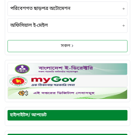
পরিবেশগত ছাড়পত্র অটোমেশন
অফিসিয়াল ই-মেইল
সকল
হাইলাইটস/ আপডেট