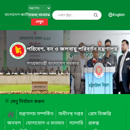
বাংলাদেশ জাতীয় তথ্য বাতায়ন
English
দেখুন
পরিবেশ, বন ও জলবায়ু পরিবর্তন মন্ত্রণালয়
গণপ্রজাতন্ত্রী বাংলাদেশ সরকার
মেনু নির্বাচন করুন
মন্ত্রণালয় সম্পর্কিত
অধীনস্থ দপ্তর
প্রেস বিজ্ঞপ্তি
জনবল
যোগাযোগ ও মতামত
গ্যালারি
প্রকল্প