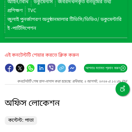
আইন/বিধি
ডকুমেন্টস
জবরদখলকৃত বনভূমির তথ্য
প্রশিক্ষণ
TVC
জুলাই পুনর্জাগরণ অনুষ্ঠানমালার টিভিসি/ভিডিও/ ডকুমেন্টারি
ই -পার্টিসিপেশন
এই কনটেন্টটি শেয়ার করতে ক্লিক করুন
আপনার মতামত প্রদান করুন
কনটেন্টটি শেষ হাল-নাগাদ করা হয়েছে: রবিবার, ২ আগস্ট, ২০২৬ এ ১২:৫৯ PM
অফিস লোকেশন
কন্টেন্ট: পাতা