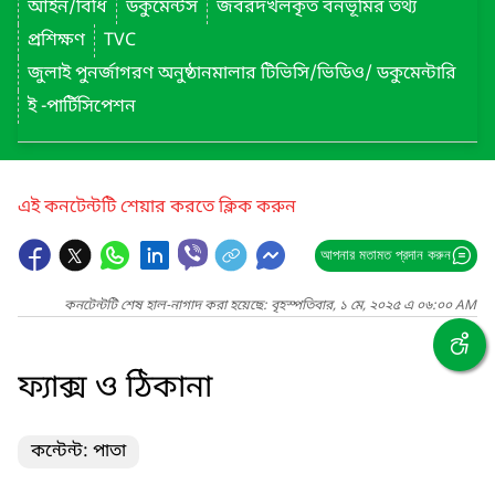
আইন/বিধি
ডকুমেন্টস
জবরদখলকৃত বনভূমির তথ্য
প্রশিক্ষণ
TVC
জুলাই পুনর্জাগরণ অনুষ্ঠানমালার টিভিসি/ভিডিও/ ডকুমেন্টারি
ই -পার্টিসিপেশন
এই কনটেন্টটি শেয়ার করতে ক্লিক করুন
আপনার মতামত প্রদান করুন
কনটেন্টটি শেষ হাল-নাগাদ করা হয়েছে: বৃহস্পতিবার, ১ মে, ২০২৫ এ ০৬:০০ AM
ফ্যাক্স ও ঠিকানা
কন্টেন্ট: পাতা