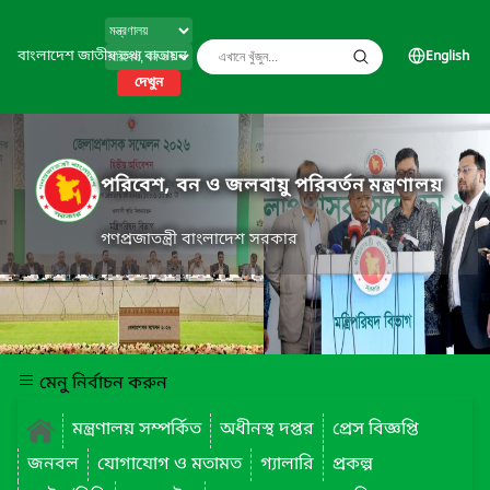
বাংলাদেশ জাতীয় তথ্য বাতায়ন
English
দেখুন
পরিবেশ, বন ও জলবায়ু পরিবর্তন মন্ত্রণালয়
গণপ্রজাতন্ত্রী বাংলাদেশ সরকার
মেনু নির্বাচন করুন
মন্ত্রণালয় সম্পর্কিত
অধীনস্থ দপ্তর
প্রেস বিজ্ঞপ্তি
জনবল
যোগাযোগ ও মতামত
গ্যালারি
প্রকল্প