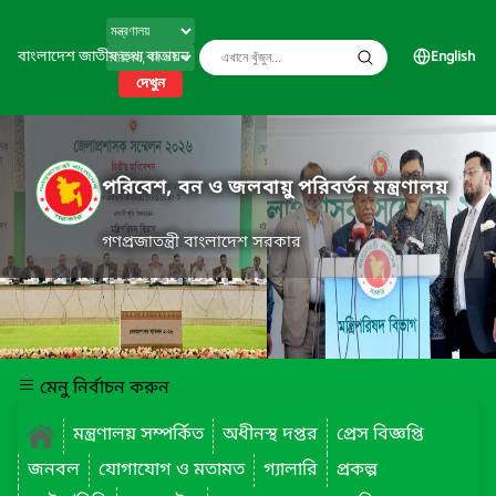
বাংলাদেশ জাতীয় তথ্য বাতায়ন
English
দেখুন
পরিবেশ, বন ও জলবায়ু পরিবর্তন মন্ত্রণালয়
গণপ্রজাতন্ত্রী বাংলাদেশ সরকার
মেনু নির্বাচন করুন
মন্ত্রণালয় সম্পর্কিত
অধীনস্থ দপ্তর
প্রেস বিজ্ঞপ্তি
জনবল
যোগাযোগ ও মতামত
গ্যালারি
প্রকল্প