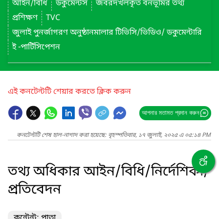
আইন/বিধি
ডকুমেন্টস
জবরদখলকৃত বনভূমির তথ্য
প্রশিক্ষণ
TVC
জুলাই পুনর্জাগরণ অনুষ্ঠানমালার টিভিসি/ভিডিও/ ডকুমেন্টারি
ই -পার্টিসিপেশন
এই কনটেন্টটি শেয়ার করতে ক্লিক করুন
আপনার মতামত প্রদান করুন
কনটেন্টটি শেষ হাল-নাগাদ করা হয়েছে: বৃহস্পতিবার, ১৭ জুলাই, ২০২৫ এ ০৫:১৪ PM
তথ্য অধিকার আইন/বিধি/নির্দেশিকা/
প্রতিবেদন
কন্টেন্ট: পাতা