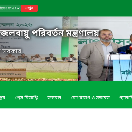
দেখুন
লবায়ু পরিবর্তন মন্ত্রণালয়
েশ সরকার
্তর
প্রেস বিজ্ঞপ্তি
জনবল
যোগাযোগ ও মতামত
গ্যালার