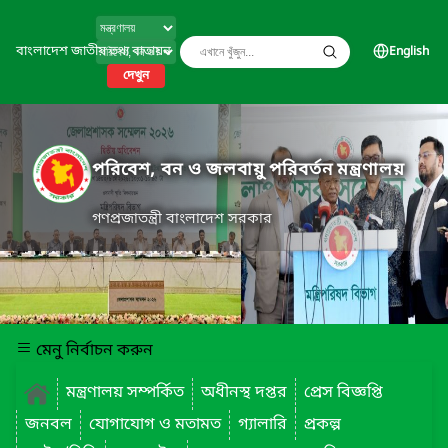
বাংলাদেশ জাতীয় তথ্য বাতায়ন
English
দেখুন
পরিবেশ, বন ও জলবায়ু পরিবর্তন মন্ত্রণালয়
গণপ্রজাতন্ত্রী বাংলাদেশ সরকার
মেনু নির্বাচন করুন
মন্ত্রণালয় সম্পর্কিত
অধীনস্থ দপ্তর
প্রেস বিজ্ঞপ্তি
জনবল
যোগাযোগ ও মতামত
গ্যালারি
প্রকল্প