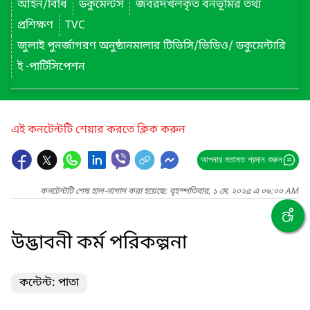
আইন/বিধি
ডকুমেন্টস
জবরদখলকৃত বনভূমির তথ্য
প্রশিক্ষণ
TVC
জুলাই পুনর্জাগরণ অনুষ্ঠানমালার টিভিসি/ভিডিও/ ডকুমেন্টারি
ই -পার্টিসিপেশন
এই কনটেন্টটি শেয়ার করতে ক্লিক করুন
আপনার মতামত প্রদান করুন
কনটেন্টটি শেষ হাল-নাগাদ করা হয়েছে: বৃহস্পতিবার, ১ মে, ২০২৫ এ ০৬:০০ AM
উদ্ভাবনী কর্ম পরিকল্পনা
কন্টেন্ট: পাতা