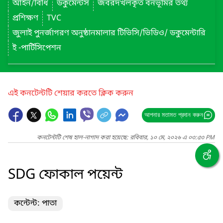
আইন/বিধি
ডকুমেন্টস
জবরদখলকৃত বনভূমির তথ্য
প্রশিক্ষণ
TVC
জুলাই পুনর্জাগরণ অনুষ্ঠানমালার টিভিসি/ভিডিও/ ডকুমেন্টারি
ই -পার্টিসিপেশন
এই কনটেন্টটি শেয়ার করতে ক্লিক করুন
আপনার মতামত প্রদান করুন
কনটেন্টটি শেষ হাল-নাগাদ করা হয়েছে: রবিবার, ১০ মে, ২০২৬ এ ০৩:৫৩ PM
SDG ফোকাল পয়েন্ট
কন্টেন্ট: পাতা