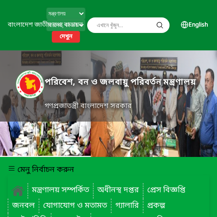
বাংলাদেশ জাতীয় তথ্য বাতায়ন
English
দেখুন
পরিবেশ, বন ও জলবায়ু পরিবর্তন মন্ত্রণালয়
গণপ্রজাতন্ত্রী বাংলাদেশ সরকার
মেনু নির্বাচন করুন
মন্ত্রণালয় সম্পর্কিত
অধীনস্থ দপ্তর
প্রেস বিজ্ঞপ্তি
জনবল
যোগাযোগ ও মতামত
গ্যালারি
প্রকল্প