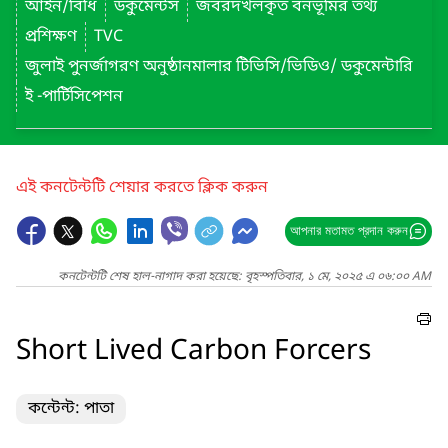
আইন/বিধি
ডকুমেন্টস
জবরদখলকৃত বনভূমির তথ্য
প্রশিক্ষণ
TVC
জুলাই পুনর্জাগরণ অনুষ্ঠানমালার টিভিসি/ভিডিও/ ডকুমেন্টারি
ই -পার্টিসিপেশন
এই কনটেন্টটি শেয়ার করতে ক্লিক করুন
আপনার মতামত প্রদান করুন
কনটেন্টটি শেষ হাল-নাগাদ করা হয়েছে: বৃহস্পতিবার, ১ মে, ২০২৫ এ ০৬:০০ AM
Short Lived Carbon Forcers
কন্টেন্ট: পাতা