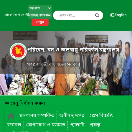
বাংলাদেশ জাতীয় তথ্য বাতায়ন
English
দেখুন
পরিবেশ, বন ও জলবায়ু পরিবর্তন মন্ত্রণালয়
গণপ্রজাতন্ত্রী বাংলাদেশ সরকার
মেনু নির্বাচন করুন
মন্ত্রণালয় সম্পর্কিত
অধীনস্থ দপ্তর
প্রেস বিজ্ঞপ্তি
জনবল
যোগাযোগ ও মতামত
গ্যালারি
প্রকল্প