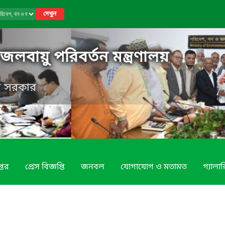
দেখুন
লবায়ু পরিবর্তন মন্ত্রণালয়
েশ সরকার
্তর
প্রেস বিজ্ঞপ্তি
জনবল
যোগাযোগ ও মতামত
গ্যালার