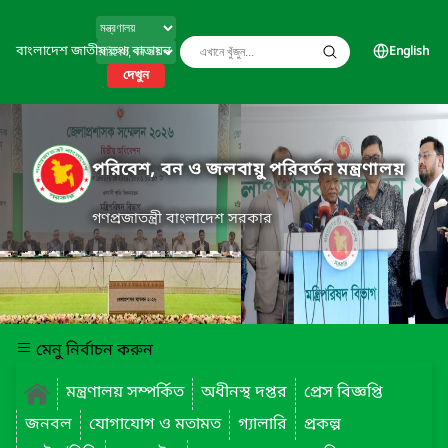
বাংলাদেশ জাতীয় তথ্য বাতায়ন
English
দেখুন
পরিবেশ, বন ও জলবায়ু পরিবর্তন মন্ত্রণালয়
গণপ্রজাতন্ত্রী বাংলাদেশ সরকার
মেনু নির্বাচন করুন
মন্ত্রণালয় সম্পর্কিত
অধীনস্থ দপ্তর
প্রেস বিজ্ঞপ্তি
জনবল
যোগাযোগ ও মতামত
গ্যালারি
প্রকল্প