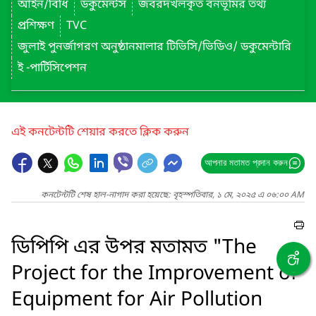
আইন/বিধি
ডকুমেন্টস
জবরদখলকৃত বনভূমির তথ্য
প্রশিক্ষণ
TVC
জুলাই পুনর্জাগরণ অনুষ্ঠানমালার টিভিসি/ভিডিও/ ডকুমেন্টারি
ই -পার্টিসিপেশন
এই কনটেন্টটি শেয়ার করতে ক্লিক করুন
আপনার মতামত প্রদান করুন
কনটেন্টটি শেষ হাল-নাগাদ করা হয়েছে: বৃহস্পতিবার, ১ মে, ২০২৫ এ ০৬:০০ AM
ডিপিপি এর উপর মতামত "The
Project for the Improvement of
Equipment for Air Pollution